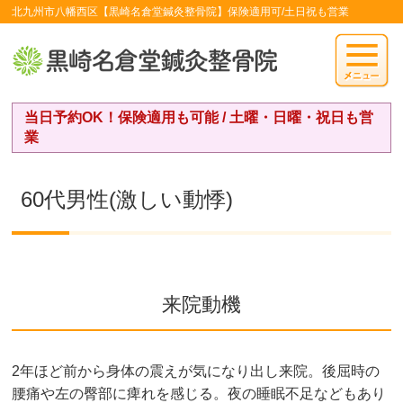
北九州市八幡西区【黒崎名倉堂鍼灸整骨院】保険適用可/土日祝も営業
当日予約OK！保険適用も可能 / 土曜・日曜・祝日も営
業
60代男性(激しい動悸)
来院動機
2年ほど前から身体の震えが気になり出し来院。後屈時の
腰痛や左の臀部に痺れを感じる。夜の睡眠不足などもあり