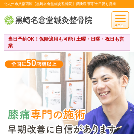
北九州市八幡西区【黒崎名倉堂鍼灸整骨院】保険適用可/土日祝も営業
当日予約OK！保険適用も可能 / 土曜・日曜・祝日も営
業