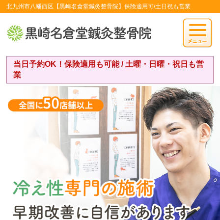
北九州市八幡西区【黒崎名倉堂鍼灸整骨院】保険適用可/土日祝も営業
当日予約OK！保険適用も可能 / 土曜・日曜・祝日も営
業