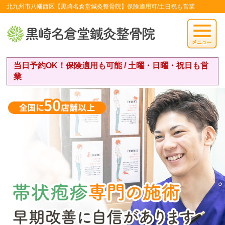
北九州市八幡西区【黒崎名倉堂鍼灸整骨院】保険適用可/土日祝も営業
当日予約OK！保険適用も可能 / 土曜・日曜・祝日も営
業