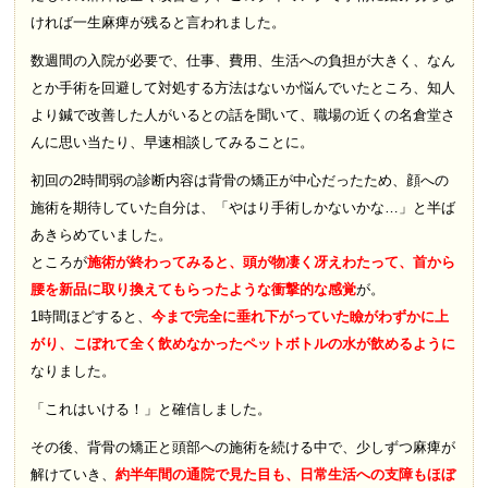
ければ一生麻痺が残ると言われました。
数週間の入院が必要で、仕事、費用、生活への負担が大きく、なん
とか手術を回避して対処する方法はないか悩んでいたところ、知人
より鍼で改善した人がいるとの話を聞いて、職場の近くの名倉堂さ
んに思い当たり、早速相談してみることに。
初回の2時間弱の診断内容は背骨の矯正が中心だったため、顔への
施術を期待していた自分は、「やはり手術しかないかな…」と半ば
あきらめていました。
ところが
施術が終わってみると、頭が物凄く冴えわたって、首から
腰を新品に取り換えてもらったような衝撃的な感覚
が。
1時間ほどすると、
今まで完全に垂れ下がっていた瞼がわずかに上
がり、こぼれて全く飲めなかったペットボトルの水が飲めるように
なりました。
「これはいける！」と確信しました。
その後、背骨の矯正と頭部への施術を続ける中で、少しずつ麻痺が
解けていき、
約半年間の通院で見た目も、日常生活への支障もほぼ