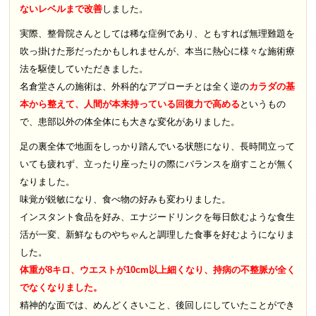
ないレベルまで改善
しました。
実際、整骨院さんとしては稀な症例であり、ともすれば無理難題を
吹っ掛けた形だったかもしれませんが、本当に熱心に様々な施術療
法を駆使していただきました。
名倉堂さんの施術は、外科的なアプローチとは全く逆の
カラダの基
本から整えて、人間が本来持っている回復力で高める
というもの
で、患部以外の体全体にも大きな変化がありました。
足の裏全体で地面をしっかり踏んでいる状態になり、長時間立って
いても疲れず、立ったり座ったりの際にバランスを崩すことが無く
なりました。
味覚が鋭敏になり、食べ物の好みも変わりました。
インスタント食品を好み、エナジードリンクを毎日飲むような食生
活が一変、新鮮なものやちゃんと調理した食事を好むようになりま
した。
体重が8キロ、ウエストが10cm以上細くなり、持病の不整脈が全く
でなくなりました。
精神的な面では、めんどくさいこと、後回しにしていたことができ