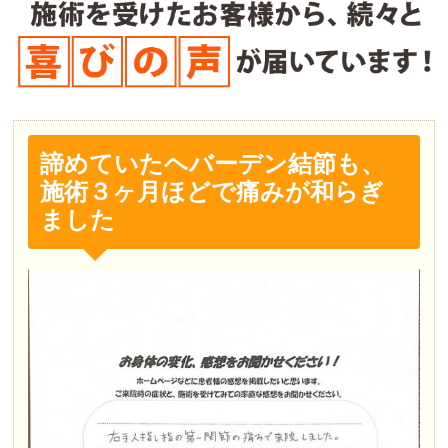
諦めていたヘバーデン結節も、
施術３ヶ月ほどで痛みが和らぎ
ました