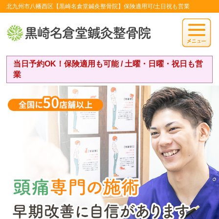
北九州市八幡西区【黒崎名倉堂鍼灸整骨院】保険適用可/土日祝も営業
当日予約OK！保険適用も可能 / 土曜・日曜・祝日も営
業