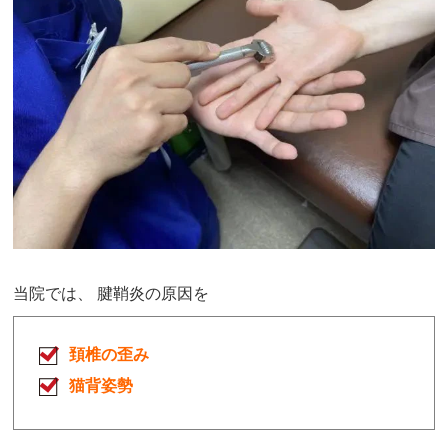
当院では、 腱鞘炎の原因を
頚椎の歪み
猫背姿勢