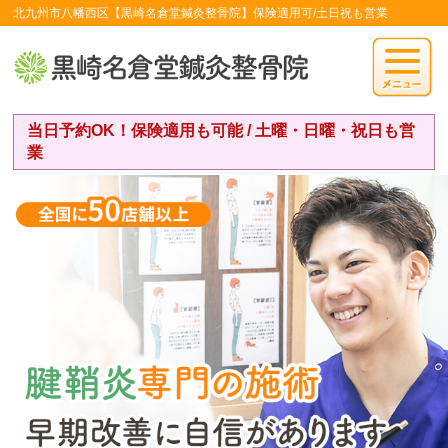
北九州市八幡西区【黒崎名倉堂鍼灸整骨院】保険適用可/土日祝も営業
当日予約OK！保険適用も可能 / 土曜・日曜・祝日も営
業