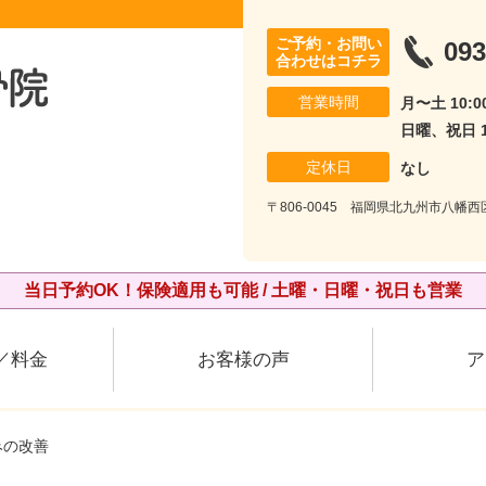
ご予約・お問い
093
合わせはコチラ
営業時間
月〜土 10:00
日曜、祝日 10
定休日
なし
〒806-0045 福岡県北九州市八幡西
当日予約OK！保険適用も可能 / 土曜・日曜・祝日も営業
／料金
お客様の声
ア
みの改善