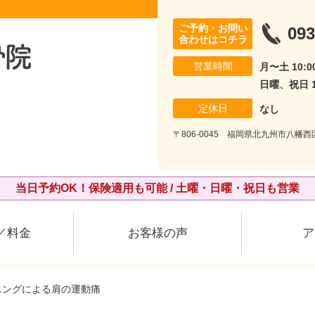
ご予約・お問い
093
合わせはコチラ
営業時間
月〜土 10:00
日曜、祝日 10
定休日
なし
〒806-0045 福岡県北九州市八幡西
当日予約OK！保険適用も可能 / 土曜・日曜・祝日も営業
／料金
お客様の声
ア
ニングによる肩の運動痛