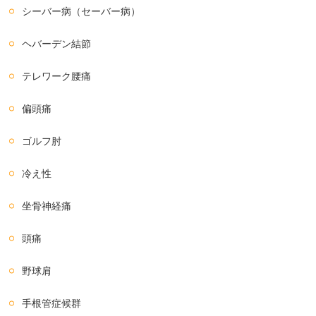
シーバー病（セーバー病）
ヘバーデン結節
テレワーク腰痛
偏頭痛
ゴルフ肘
冷え性
坐骨神経痛
頭痛
野球肩
手根管症候群