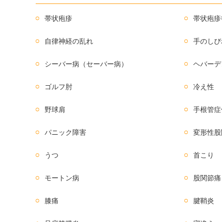
帯状疱疹
帯状疱疹
自律神経の乱れ
手のしび
シーバー病（セーバー病）
ヘバーデ
ゴルフ肘
冷え性
野球肩
手根管症
パニック障害
変形性股
うつ
首こり
モートン病
股関節痛
膝痛
腱鞘炎