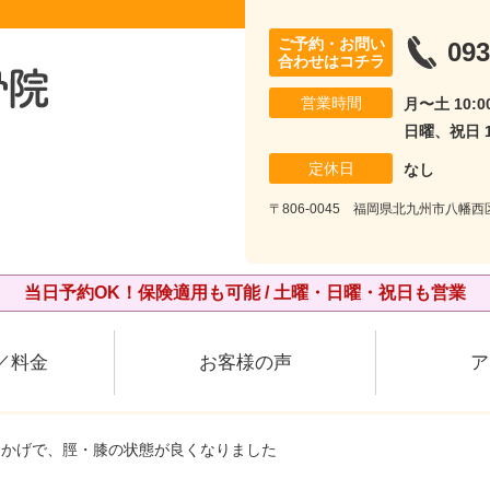
ご予約・お問い
093
合わせはコチラ
営業時間
月〜土 10:00
日曜、祝日 10
定休日
なし
〒806-0045 福岡県北九州市八幡西
当日予約OK！保険適用も可能 / 土曜・日曜・祝日も営業
／料金
お客様の声
ア
おかげで、脛・膝の状態が良くなりました