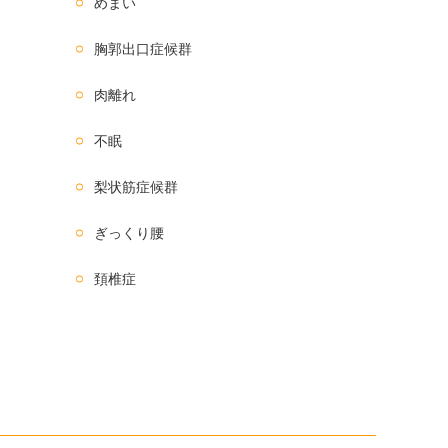
めまい
胸郭出口症候群
肉離れ
不眠
梨状筋症候群
ぎっくり腰
頚椎症