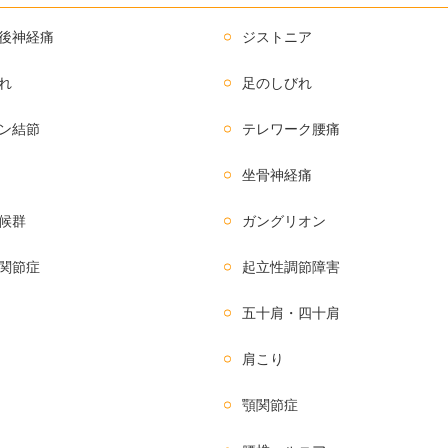
後神経痛
ジストニア
れ
足のしびれ
ン結節
テレワーク腰痛
坐骨神経痛
候群
ガングリオン
関節症
起立性調節障害
五十肩・四十肩
肩こり
顎関節症