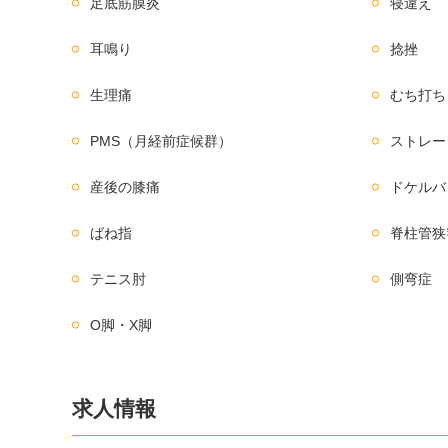
足底筋膜炎
寝違え
耳鳴り
捻挫
生理痛
むち打ち
PMS（月経前症候群）
ストレー
産後の膝痛
ドケルバ
ばね指
脊柱管狭
テニス肘
側弯症
O脚・X脚
求人情報