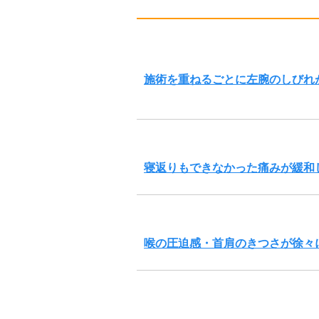
施術を重ねるごとに左腕のしびれ
寝返りもできなかった痛みが緩和
喉の圧迫感・首肩のきつさが徐々