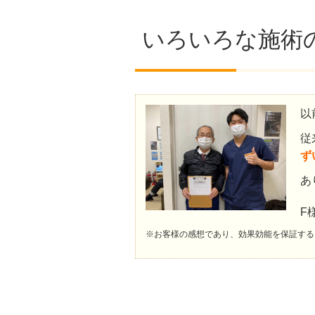
いろいろな施術
以
従
ず
あ
F
※お客様の感想であり、効果効能を保証する