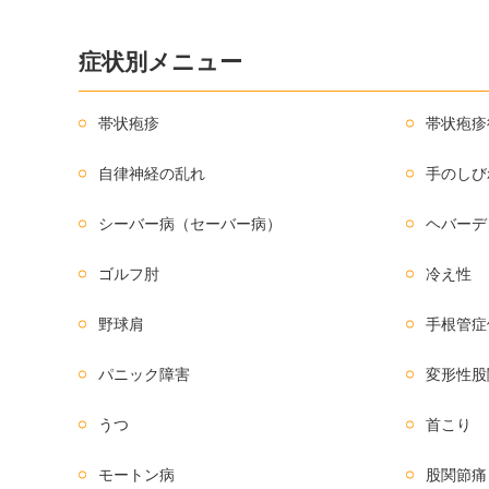
症状別メニュー
帯状疱疹
帯状疱疹
自律神経の乱れ
手のしび
シーバー病（セーバー病）
ヘバーデ
ゴルフ肘
冷え性
野球肩
手根管症
パニック障害
変形性股
うつ
首こり
モートン病
股関節痛