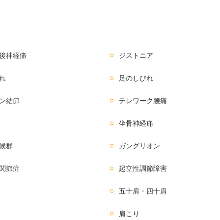
後神経痛
ジストニア
れ
足のしびれ
ン結節
テレワーク腰痛
坐骨神経痛
候群
ガングリオン
関節症
起立性調節障害
五十肩・四十肩
肩こり