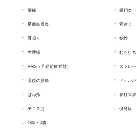
膝痛
腱鞘炎
足底筋膜炎
寝違え
耳鳴り
捻挫
生理痛
むち打ち
PMS（月経前症候群）
ストレー
産後の膝痛
ドケルバ
ばね指
脊柱管狭
テニス肘
側弯症
O脚・X脚