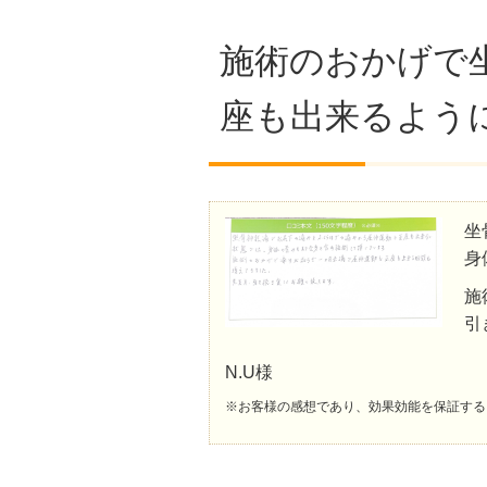
施術のおかげで
座も出来るよう
坐
身
施
引
N.U様
※お客様の感想であり、効果効能を保証する