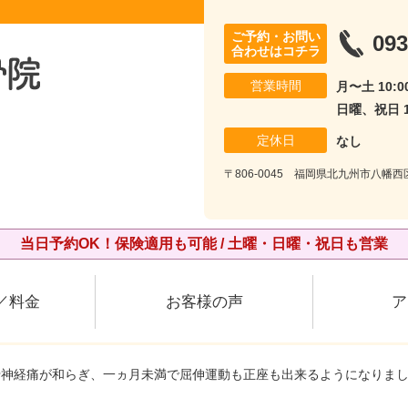
ご予約・お問い
093
合わせはコチラ
営業時間
月〜土 10:00
日曜、祝日 10
定休日
なし
〒806-0045 福岡県北九州市八幡西
当日予約OK！保険適用も可能 / 土曜・日曜・祝日も営業
／料金
お客様の声
ア
骨神経痛が和らぎ、一ヵ月未満で屈伸運動も正座も出来るようになりま