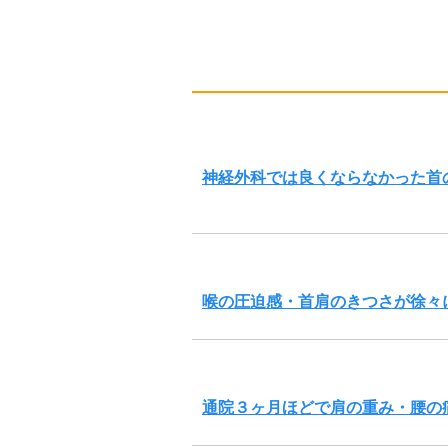
神経外科では良くならなかった首
喉の圧迫感・首肩のきつさが徐々
通院３ヶ月ほどで肩の重み・腰の