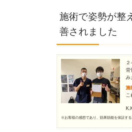
施術で姿勢が整
善されました
２
背
み
施
こ
K.
※お客様の感想であり、効果効能を保証する