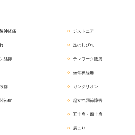
後神経痛
ジストニア
れ
足のしびれ
ン結節
テレワーク腰痛
坐骨神経痛
候群
ガングリオン
関節症
起立性調節障害
五十肩・四十肩
肩こり