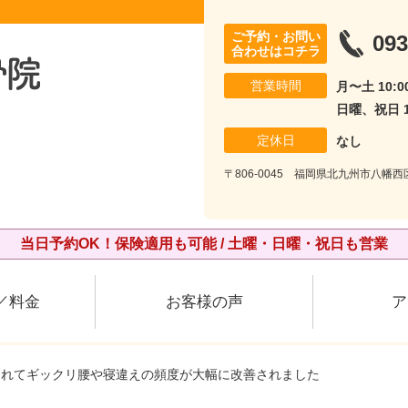
ご予約・お問い
093
合わせはコチラ
営業時間
月〜土 10:00
日曜、祝日 10
定休日
なし
〒806-0045 福岡県北九州市八幡西
当日予約OK！保険適用も可能 / 土曜・日曜・祝日も営業
／料金
お客様の声
ア
られてギックリ腰や寝違えの頻度が大幅に改善されました