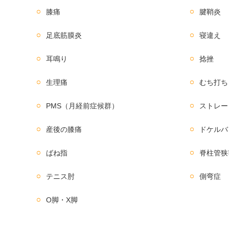
膝痛
腱鞘炎
足底筋膜炎
寝違え
耳鳴り
捻挫
生理痛
むち打ち
PMS（月経前症候群）
ストレー
産後の膝痛
ドケルバ
ばね指
脊柱管狭
テニス肘
側弯症
O脚・X脚