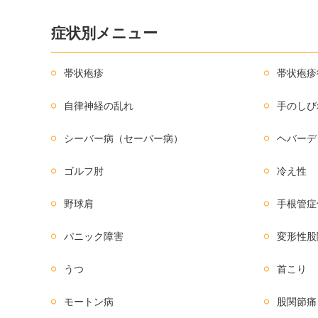
症状別メニュー
帯状疱疹
帯状疱疹
自律神経の乱れ
手のしび
シーバー病（セーバー病）
ヘバーデ
ゴルフ肘
冷え性
野球肩
手根管症
パニック障害
変形性股
うつ
首こり
モートン病
股関節痛