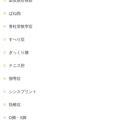
梨状筋症候群
ばね指
脊柱管狭窄症
すべり症
ぎっくり腰
テニス肘
側弯症
シンスプリント
頚椎症
O脚・X脚