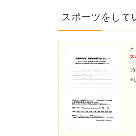
スポーツをして
と
ス
1
※