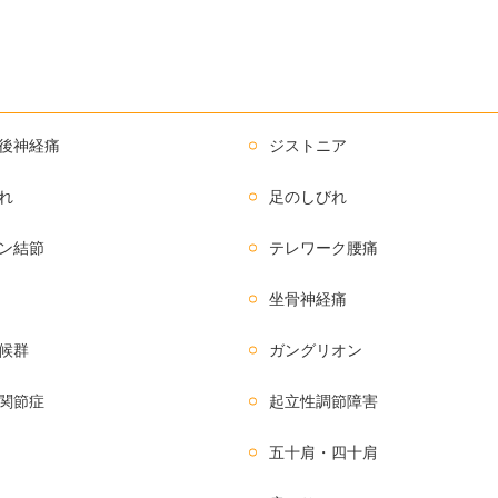
後神経痛
ジストニア
れ
足のしびれ
ン結節
テレワーク腰痛
坐骨神経痛
候群
ガングリオン
関節症
起立性調節障害
五十肩・四十肩