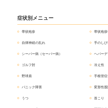
症状別メニュー
帯状疱疹
帯状疱疹
自律神経の乱れ
手のしび
シーバー病（セーバー病）
ヘバーデ
ゴルフ肘
冷え性
野球肩
手根管症
パニック障害
変形性股
うつ
首こり