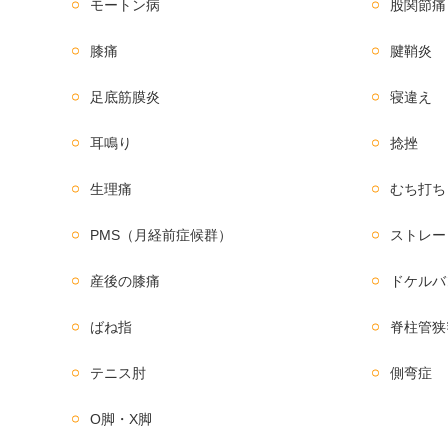
モートン病
股関節痛
膝痛
腱鞘炎
足底筋膜炎
寝違え
耳鳴り
捻挫
生理痛
むち打ち
PMS（月経前症候群）
ストレー
産後の膝痛
ドケルバ
ばね指
脊柱管狭
テニス肘
側弯症
O脚・X脚