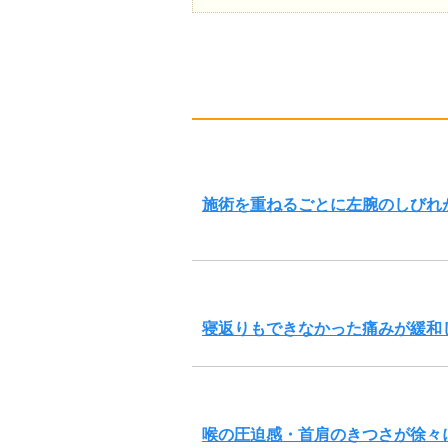
施術を重ねるごとに左腕のしびれ
寝返りもできなかった痛みが緩和
喉の圧迫感・首肩のきつさが徐々