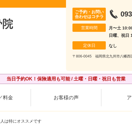
ご予約・お問い
093
合わせはコチラ
営業時間
月〜土 10:00
日曜、祝日 10
定休日
なし
〒806-0045 福岡県北九州市八幡西
当日予約OK！保険適用も可能 / 土曜・日曜・祝日も営業
／料金
お客様の声
ア
る人は特にオススメです