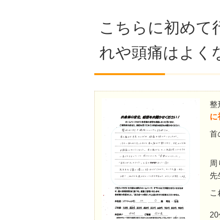
こちらに初めて
れや頭痛はよく
整
に
首
周
先
こ
2