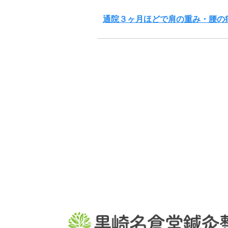
通院３ヶ月ほどで肩の重み・腰の