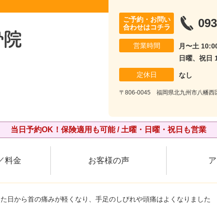
ご予約・お問い
093
合わせはコチラ
営業時間
月〜土 10:00
日曜、祝日 10
定休日
なし
〒806-0045 福岡県北九州市八幡西
当日予約OK！保険適用も可能 / 土曜・日曜・祝日も営業
／料金
お客様の声
ア
った日から首の痛みが軽くなり、手足のしびれや頭痛はよくなりました