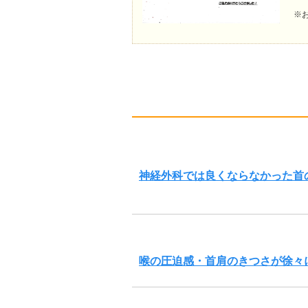
※
神経外科では良くならなかった首
喉の圧迫感・首肩のきつさが徐々