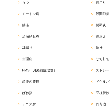
うつ
首こり
モートン病
股関節痛
膝痛
腱鞘炎
足底筋膜炎
寝違え
耳鳴り
捻挫
生理痛
むち打ち
PMS（月経前症候群）
ストレー
産後の膝痛
ドケルバ
ばね指
脊柱管狭
テニス肘
側弯症