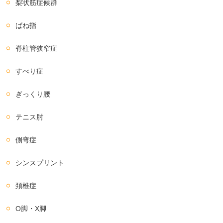
梨状筋症候群
ばね指
脊柱管狭窄症
すべり症
ぎっくり腰
テニス肘
側弯症
シンスプリント
頚椎症
O脚・X脚