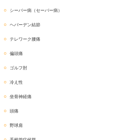
シーバー病（セーバー病）
ヘバーデン結節
テレワーク腰痛
偏頭痛
ゴルフ肘
冷え性
坐骨神経痛
頭痛
野球肩
手根管症候群