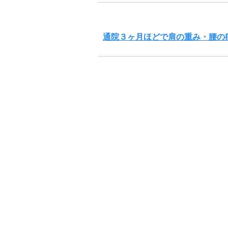
通院３ヶ月ほどで肩の重み・腰の