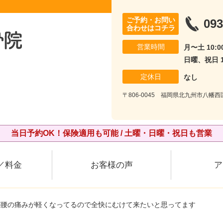
ご予約・お問い
093
合わせはコチラ
営業時間
月〜土 10:00
日曜、祝日 10
定休日
なし
〒806-0045 福岡県北九州市八幡西
当日予約OK！保険適用も可能 / 土曜・日曜・祝日も営業
／料金
お客様の声
ア
が腰の痛みが軽くなってるので全快にむけて来たいと思ってます