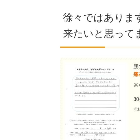
徐々ではありま
来たいと思って
腰
痛
※
3
※