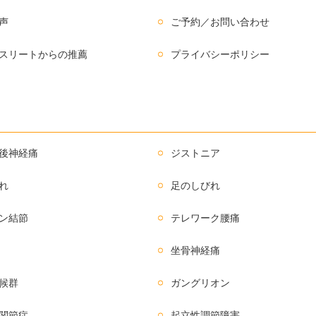
声
ご予約／お問い合わせ
スリートからの推薦
プライバシーポリシー
後神経痛
ジストニア
れ
足のしびれ
ン結節
テレワーク腰痛
坐骨神経痛
候群
ガングリオン
関節症
起立性調節障害