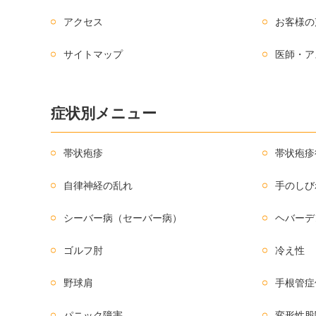
アクセス
お客様の
サイトマップ
医師・ア
症状別メニュー
帯状疱疹
帯状疱疹
自律神経の乱れ
手のしび
シーバー病（セーバー病）
ヘバーデ
ゴルフ肘
冷え性
野球肩
手根管症
パニック障害
変形性股