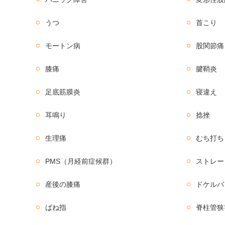
うつ
首こり
モートン病
股関節痛
膝痛
腱鞘炎
足底筋膜炎
寝違え
耳鳴り
捻挫
生理痛
むち打ち
PMS（月経前症候群）
ストレー
産後の膝痛
ドケルバ
ばね指
脊柱管狭