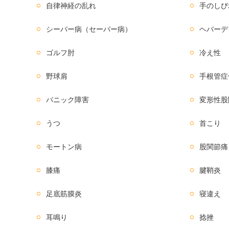
自律神経の乱れ
手のしび
シーバー病（セーバー病）
ヘバーデ
ゴルフ肘
冷え性
野球肩
手根管症
パニック障害
変形性股
うつ
首こり
モートン病
股関節痛
膝痛
腱鞘炎
足底筋膜炎
寝違え
耳鳴り
捻挫