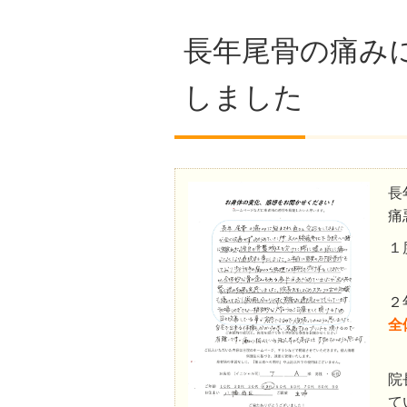
長年尾骨の痛み
しました
長
痛
１
２
全
院
て