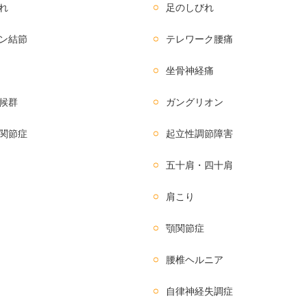
れ
足のしびれ
ン結節
テレワーク腰痛
坐骨神経痛
候群
ガングリオン
関節症
起立性調節障害
五十肩・四十肩
肩こり
顎関節症
腰椎ヘルニア
自律神経失調症